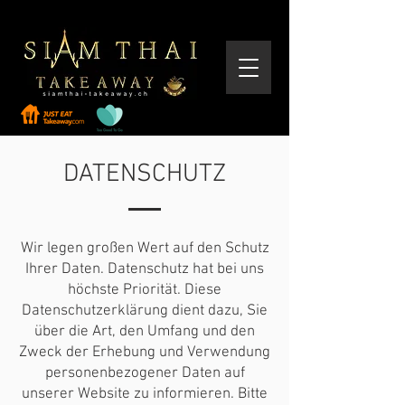
DATENSCHUTZ
Wir legen großen Wert auf den Schutz
Ihrer Daten. Datenschutz hat bei uns
höchste Priorität. Diese
Datenschutzerklärung dient dazu, Sie
über die Art, den Umfang und den
Zweck der Erhebung und Verwendung
personenbezogener Daten auf
unserer Website zu informieren. Bitte