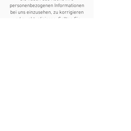
personenbezogenen Informationen
bei uns einzusehen, zu korrigieren
und zu aktualisieren. Sollten Sie
Bedenken hinsichtlich der
Verwendung Ihrer Daten haben,
können Sie sich jederzeit an uns
wenden. Wir nehmen den Schutz Ihrer
Daten ernst und stehen Ihnen bei
Fragen oder Anliegen zur Verfügung.
Datensicherheit
Wir ergreifen umfassende
Maßnahmen zum Schutz Ihrer Daten,
einschließlich der Verschlüsselung von
Nutzerinformationen, der Verwendung
sicherer Server zur Datenspeicherung
und der sicheren Datenübertragung.