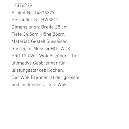
14376229
Artikel-Nr. 14376229
Hersteller-Nr. HW3812
Dimensionen: Breite 28 cm, 
Tiefe 34.5cm, Höhe 26cm.
Material: Gestell Gusseisen, 
Gasregler Messing
HOT WOK 
PRO 12 kW – Wok Brenner – Der 
ultimative Gasbrenner für 
leistungsstarkes Kochen.
Der Wok Brenner ist der grösste 
und leistungsstärkste Wok 
Brenner auf dem Markt, mit 
einer beeindruckenden Leistung 
von 12,0 kW! Ob für den 
kommerziellen Einsatz oder 
grosse Outdoor-
Kochveranstaltungen – dieser 